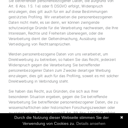
Sie betreffender personenbezogener Daten, die aufgrund von
Art. 6 Abs. 1 S. 1 e) oder f) DSGVO erfolgt, Widerspruch
einzulegen; dies gilt auch für ein auf diese Bestimmungen
gestütztes Profiling. Wir verarbeiten die personenbezogenen
Daten nicht mehr, es sei denn, wir können zwingende
schutzwürdige Gründe für die Verarbeitung nachweisen, die Ihre
Interessen, Rechte und Freiheiten überwiegen, oder die
Verarbeitung dient der Geltendmachung, Ausübung oder
Verteidigung von Rechtsansprüchen.
Werden personenbezogene Daten von uns verarbeitet, um
Direktwerbung zu betreiben, so haben Sie das Recht, jederzeit
Widerspruch gegen die Verarbeitung Sie betreffender
personenbezogener Daten zum Zwecke derartiger Werbung
einzulegen; dies gilt auch für das Profiling, soweit es mit solcher
Direktwerbung in Verbindung steht.
Sie haben das Recht, aus Gründen, die sich aus Ihrer
besonderen Situation ergeben, gegen die Sie betreffende
Verarbeitung Sie betreffender personenbezogener Daten, die zu
wissenschaftlichen oder historischen Forschungszwecken oder
zu statistischen Zwecken gemäß Art. 89 Abs. 1 DSGVO erfolgt,
Durch die Nutzung dieser Webseite stimmen Sie der
✖
Widerspruch einzulegen, es sei denn, die Verarbeitung ist zur
Verwendung von Cookies zu.
Details ansehen
Erfüllung einer im öffentlichen Interesse liegenden Aufgabe