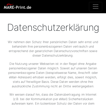
Datenschutzerklärung
Wir nehmen den Schutz Ihrer persönlichen Daten sehr ernst und
behandeln Ihre personenbezogenen Daten vertraulich und
entsprechend der gesetzlichen Datenschutzvorschriften sowie
dieser Datenschutzerklärung.
Die Nutzung unserer Webseiten ist in der Regel ohne Angabe
personenbezogener Daten möglich. Soweit auf unseren Seiten
personenbezogene Daten (beispielsweise Name, Anschrift oder
eMail-Adressen) erhoben werden, erfolgt dies, soweit möglich,
stets auf freiwilliger Basis. Diese Daten werden ohne Ihre
ausdrückliche Zustimmung nicht an Dritte weitergegeben.
Wir weisen darauf hin, dass die Datenübertragung im Internet
(z.B. bei der Kommunikation per eMail) Sicherheitslücken
aufweisen kann. Ein lückenloser Schutz der Daten vor dem